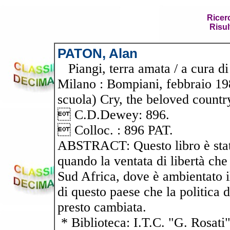
Ricer
Risul
PATON, Alan
Piangi, terra amata / a cura d
Milano : Bompiani, febbraio 198
scuola) Cry, the beloved countr
 C.D.Dewey: 896.
 Colloc. : 896 PAT.
ABSTRACT: Questo libro è stato
quando la ventata di libertà ch
Sud Africa, dove è ambientato il
di questo paese che la politica 
presto cambiata.
* Biblioteca: I.T.C. "G. Rosati