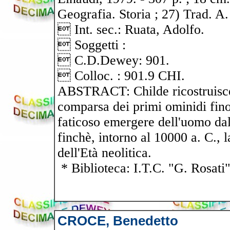
Geografia. Storia ; 27) Trad. A
 Int. sec.: Ruata, Adolfo.
 Soggetti :
 C.D.Dewey: 901.
 Colloc. : 901.9 CHI.
ABSTRACT: Childe ricostruisce 
comparsa dei primi ominidi fino 
faticoso emergere dell'uomo dall
finchè, intorno al 10000 a. C., l
dell'Età neolitica.
* Biblioteca: I.T.C. "G. Rosati
CROCE, Benedetto