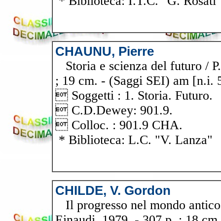
* Biblioteca: I.T.C. "G. Rosati
CHAUNU, Pierre
Storia e scienza del futuro / P
; 19 cm. - (Saggi SEI) am [n.i. 
 Soggetti : 1. Storia. Futuro.
 C.D.Dewey: 901.9.
 Colloc. : 901.9 CHA.
* Biblioteca: L.C. "V. Lanza"
CHILDE, V. Gordon
Il progresso nel mondo antico. -
Einaudi, 1979. - 307 p. ; 18 cm.