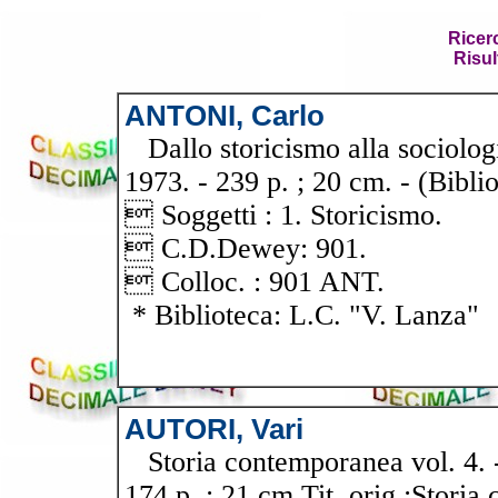
Ricer
Risul
ANTONI, Carlo
Dallo storicismo alla sociologi
1973. - 239 p. ; 20 cm. - (Bibli
 Soggetti : 1. Storicismo.
 C.D.Dewey: 901.
 Colloc. : 901 ANT.
* Biblioteca: L.C. "V. Lanza"
AUTORI, Vari
Storia contemporanea vol. 4. - 
174 p. ; 21 cm Tit. orig.:Storia