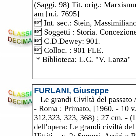
(Saggi. 98) Tit. orig.: Marxism
am [n.i. 7695]
 Int. sec.: Stein, Massimiliano
 Soggetti : Storia. Concezione
 C.D.Dewey: 901.
 Colloc. : 901 FLE.
* Biblioteca: L.C. "V. Lanza"
FURLANI, Giuseppe
Le grandi Civiltà del passato /
- Roma : Primato, [1960. - 10 v
312,323, 323, 368) ; 27 cm. - (L
dell'opera: Le grandi civiltà del
Hittiti. - v. 2: Sumeri, Assiri e 