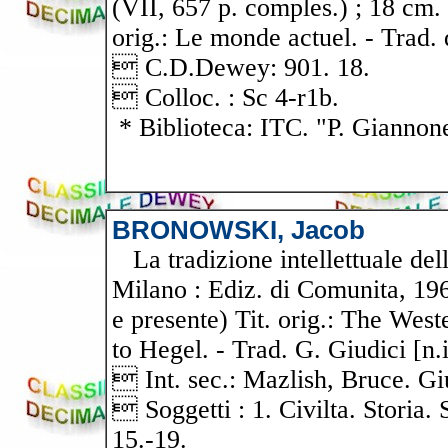
(VII, 657 p. comples.) ; 18 cm. 
orig.: Le monde actuel. - Trad. 
 C.D.Dewey: 901. 18.
 Colloc. : Sc 4-r1b.
* Biblioteca: ITC. "P. Giannon
BRONOWSKI, Jacob
La tradizione intellettuale del
Milano : Ediz. di Comunita, 1962
e presente) Tit. orig.: The West
to Hegel. - Trad. G. Giudici [n.
 Int. sec.: Mazlish, Bruce. Gi
 Soggetti : 1. Civilta. Storia. S
15.-19.