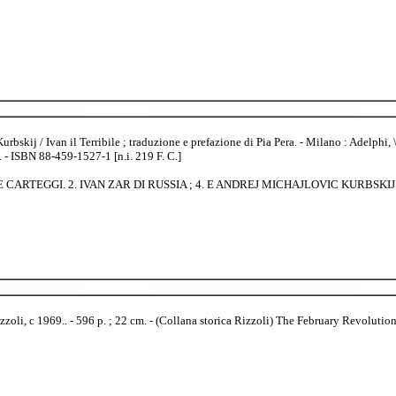
skij / Ivan il Terribile ; traduzione e prefazione di Pia Pera. - Milano : Adelphi, \
. - ISBN 88-459-1527-1 [n.i. 219 F. C.]
RE E CARTEGGI. 2. IVAN ZAR DI RUSSIA ; 4. E ANDREJ MICHAJLOVIC KURBSKIJ
zzoli, c 1969.. - 596 p. ; 22 cm. - (Collana storica Rizzoli) The February Revolutio