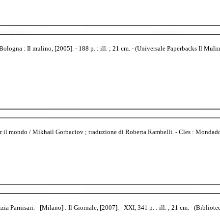
logna : Il mulino, [2005]. - 188 p. : ill. ; 21 cm. - (Universale Paperbacks Il Muli
r il mondo / Mikhail Gorbaciov ; traduzione di Roberta Rambelli. - Cles : Mondadori, 
 Parnisari. - [Milano] : Il Giornale, [2007]. - XXI, 341 p. : ill. ; 21 cm. - (Bibliote