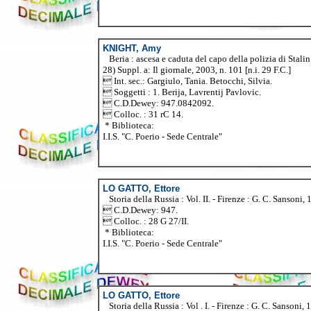
KNIGHT, Amy
Beria : ascesa e caduta del capo della polizia di Stalin 
28) Suppl. a: Il giornale, 2003, n. 101 [n.i. 29 F.C.]
 Int. sec.: Gargiulo, Tania. Betocchi, Silvia.
 Soggetti : 1. Berija, Lavrentij Pavlovic.
 C.D.Dewey: 947.0842092.
 Colloc. : 31 rC 14.
* Biblioteca:
I.I.S. "C. Poerio - Sede Centrale"
LO GATTO, Ettore
Storia della Russia : Vol. II. - Firenze : G. C. Sansoni, 
 C.D.Dewey: 947.
 Colloc. : 28 G 27/II.
* Biblioteca:
I.I.S. "C. Poerio - Sede Centrale"
LO GATTO, Ettore
Storia della Russia : Vol . I. - Firenze : G. C. Sansoni, 1