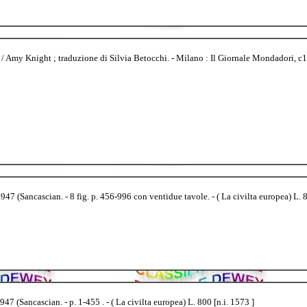
/ Amy Knight ; traduzione di Silvia Betocchi. - Milano : Il Giornale Mondadori, c1995
1947 (Sancascian. - 8 fig. p. 456-996 con ventidue tavole. - ( La civilta europea) L. 8
947 (Sancascian. - p. 1-455 . - ( La civilta europea) L. 800 [n.i. 1573 ]