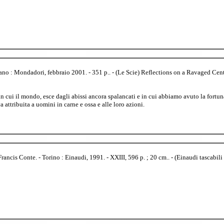
lano : Mondadori, febbraio 2001. - 351 p.. - (Le Scie) Reflections on a Ravaged C
ui il mondo, esce dagli abissi ancora spalancati e in cui abbiamo avuto la fortuna
 attribuita a uomini in carne e ossa e alle loro azioni.
 Francis Conte. - Torino : Einaudi, 1991. - XXIII, 596 p. ; 20 cm.. - (Einaudi tascabi