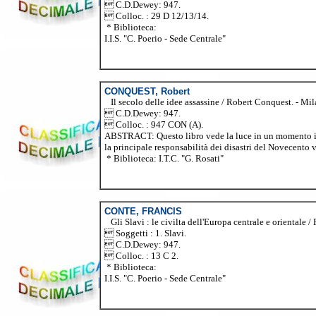
 C.D.Dewey: 947.
 Colloc. : 29 D 12/13/14.
* Biblioteca:
I.I.S. "C. Poerio - Sede Centrale"
CONQUEST, Robert
Il secolo delle idee assassine / Robert Conquest. - Mi
 C.D.Dewey: 947.
 Colloc. : 947 CON (A).
ABSTRACT: Questo libro vede la luce in un momento in c
la principale responsabilità dei disastri del Novecento va
* Biblioteca: I.T.C. "G. Rosati"
CONTE, FRANCIS
Gli Slavi : le civilta dell'Europa centrale e orientale /
 Soggetti : 1. Slavi.
 C.D.Dewey: 947.
 Colloc. : 13 C 2.
* Biblioteca:
I.I.S. "C. Poerio - Sede Centrale"