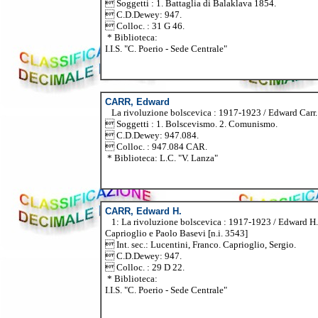
 Soggetti : 1. Battaglia di Balaklava 1854.
 C.D.Dewey: 947.
 Colloc. : 31 G 46.
* Biblioteca:
I.I.S. "C. Poerio - Sede Centrale"
CARR, Edward
La rivoluzione bolscevica : 1917-1923 / Edward Carr. - T
 Soggetti : 1. Bolscevismo. 2. Comunismo.
 C.D.Dewey: 947.084.
 Colloc. : 947.084 CAR.
* Biblioteca: L.C. "V. Lanza"
CARR, Edward H.
1: La rivoluzione bolscevica : 1917-1923 / Edward H. Car
Caprioglio e Paolo Basevi [n.i. 3543]
 Int. sec.: Lucentini, Franco. Caprioglio, Sergio.
 C.D.Dewey: 947.
 Colloc. : 29 D 22.
* Biblioteca:
I.I.S. "C. Poerio - Sede Centrale"