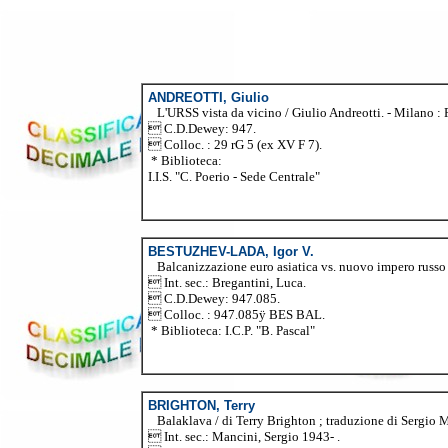
ANDREOTTI, Giulio
L'URSS vista da vicino / Giulio Andreotti. - Milano : 
 C.D.Dewey: 947.
 Colloc. : 29 rG 5 (ex XV F 7).
* Biblioteca:
I.I.S. "C. Poerio - Sede Centrale"
BESTUZHEV-LADA, Igor V.
Balcanizzazione euro asiatica vs. nuovo impero russo /
 Int. sec.: Bregantini, Luca.
 C.D.Dewey: 947.085.
 Colloc. : 947.085ÿ BES BAL.
* Biblioteca: I.C.P. "B. Pascal"
BRIGHTON, Terry
Balaklava / di Terry Brighton ; traduzione di Sergio Man
 Int. sec.: Mancini, Sergio 1943- .