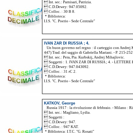
 Int. sec.: Parnisari, Patrizia.
 C.D.Dewey: 947.05092.
 Colloc. : 30 B 8.
* Biblioteca:
I.I.S. "C. Poerio - Sede Centrale"
IVAN ZAR DI RUSSIA ; 4.
Un buon governo nel regno : il carteggio con Andrej Kurb
447) Trad. del saggio di Gabriella Mariani. - P. 215-252
 Int. sec.: Pera, Pia. Kurbskij, Andrej Mihajlovic.
 Soggetti : 1. IVAN ZAR DI RUSSIA ; 4. - LETTE
 C.D.Dewey: 947.043092.
 Colloc. : 31 rC 2.
* Biblioteca:
I.I.S. "C. Poerio - Sede Centrale"
KATKOV, George
Russia 1917 : la rivoluzione di febbraio. - Milano : Ri
 Int. sec.: Magliano, Lydia.
 Soggetti :
 C.D.Dewey: 947.
 Colloc. : 947 KAT.
* Biblioteca: I.T.C. "G. Rosati"