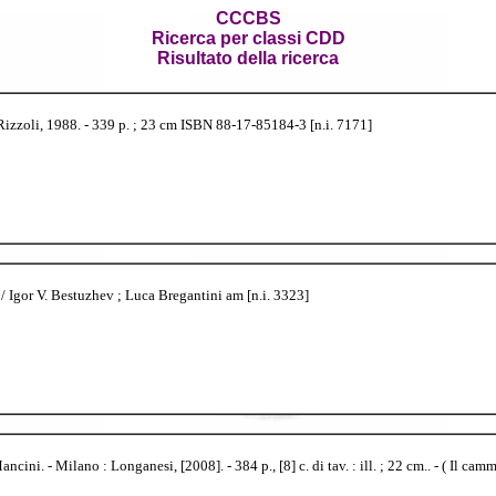
CCCBS
Ricerca per classi CDD
Risultato della ricerca
Rizzoli, 1988. - 339 p. ; 23 cm ISBN 88-17-85184-3 [n.i. 7171]
 Igor V. Bestuzhev ; Luca Bregantini am [n.i. 3323]
cini. - Milano : Longanesi, [2008]. - 384 p., [8] c. di tav. : ill. ; 22 cm.. - ( Il 