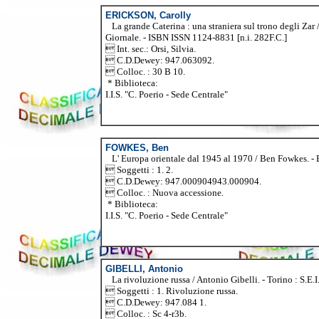
ERICKSON, Carolly
La grande Caterina : una straniera sul trono degli Zar / C
Giornale. - ISBN ISSN 1124-8831 [n.i. 282F.C.]
 Int. sec.: Orsi, Silvia.
 C.D.Dewey: 947.063092.
 Colloc. : 30 B 10.
* Biblioteca:
I.I.S. "C. Poerio - Sede Centrale"
FOWKES, Ben
L' Europa orientale dal 1945 al 1970 / Ben Fowkes. - B
 Soggetti : 1. 2.
 C.D.Dewey: 947.000904943.000904.
 Colloc. : Nuova accessione.
* Biblioteca:
I.I.S. "C. Poerio - Sede Centrale"
GIBELLI, Antonio
La rivoluzione russa / Antonio Gibelli. - Torino : S.E.I., 
 Soggetti : 1. Rivoluzione russa.
 C.D.Dewey: 947.084 1.
 Colloc. : Sc 4-r3b.