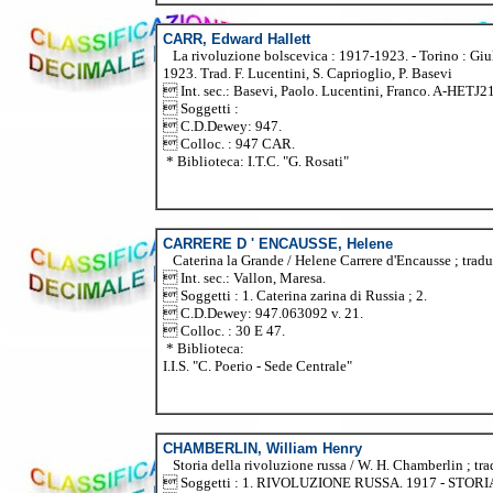
CARR, Edward Hallett
La rivoluzione bolscevica : 1917-1923. - Torino : Giuli
1923. Trad. F. Lucentini, S. Caprioglio, P. Basevi
 Int. sec.: Basevi, Paolo. Lucentini, Franco. A-HETJ2
 Soggetti :
 C.D.Dewey: 947.
 Colloc. : 947 CAR.
* Biblioteca: I.T.C. "G. Rosati"
CARRERE D ' ENCAUSSE, Helene
Caterina la Grande / Helene Carrere d'Encausse ; traduz
 Int. sec.: Vallon, Maresa.
 Soggetti : 1. Caterina zarina di Russia ; 2.
 C.D.Dewey: 947.063092 v. 21.
 Colloc. : 30 E 47.
* Biblioteca:
I.I.S. "C. Poerio - Sede Centrale"
CHAMBERLIN, William Henry
Storia della rivoluzione russa / W. H. Chamberlin ; tradu
 Soggetti : 1. RIVOLUZIONE RUSSA. 1917 - STORI