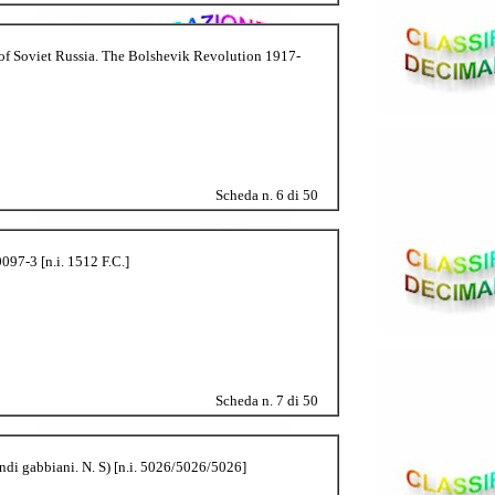
ry of Soviet Russia. The Bolshevik Revolution 1917-
Scheda n. 6 di 50
097-3 [n.i. 1512 F.C.]
Scheda n. 7 di 50
randi gabbiani. N. S) [n.i. 5026/5026/5026]