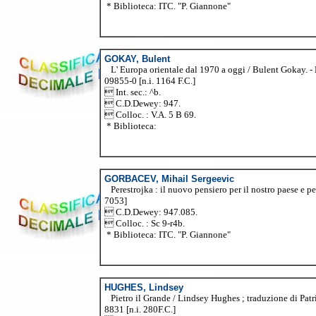
* Biblioteca: ITC. "P. Giannone"
GOKAY, Bulent
L' Europa orientale dal 1970 a oggi / Bulent Gokay. - Bo
09855-0 [n.i. 1164 F.C.]
 Int. sec.: ^b.
 C.D.Dewey: 947.
 Colloc. : V.A. 5 B 69.
* Biblioteca:
GORBACEV, Mihail Sergeevic
Perestrojka : il nuovo pensiero per il nostro paese e pe
7053]
 C.D.Dewey: 947.085.
 Colloc. : Sc 9-r4b.
* Biblioteca: ITC. "P. Giannone"
HUGHES, Lindsey
Pietro il Grande / Lindsey Hughes ; traduzione di Patrizia
8831 [n.i. 280F.C.]