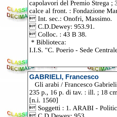
capolavori del Premio Strega ; 3
calce al front. : Fondazione Mar
 Int. sec.: Onofri, Massimo.
 C.D.Dewey: 953.91.
 Colloc. : 43 B 38.
* Biblioteca:
I.I.S. "C. Poerio - Sede Central
GABRIELI, Francesco
Gli arabi / Francesco Gabrieli.
235 p., 16 p. di tav. : ill. ; 18 cm
[n.i. 1560]
 Soggetti : 1. ARABI - Politica
 C.D.Dewey: 953.