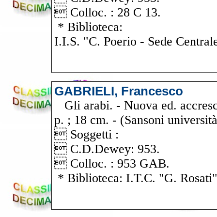
 Colloc. : 28 C 13.
* Biblioteca:
I.I.S. "C. Poerio - Sede Central
GABRIELI, Francesco
Gli arabi. - Nuova ed. accresci
p. ; 18 cm. - (Sansoni università
 Soggetti :
 C.D.Dewey: 953.
 Colloc. : 953 GAB.
* Biblioteca: I.T.C. "G. Rosati