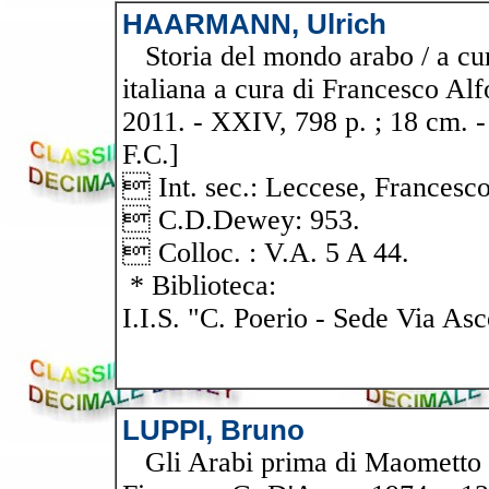
HAARMANN, Ulrich
Storia del mondo arabo / a cur
italiana a cura di Francesco Al
2011. - XXIV, 798 p. ; 18 cm. - (
F.C.]
 Int. sec.: Leccese, Francesc
 C.D.Dewey: 953.
 Colloc. : V.A. 5 A 44.
* Biblioteca:
I.I.S. "C. Poerio - Sede Via Asc
LUPPI, Bruno
Gli Arabi prima di Maometto / 