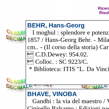
Ricer
Risul
BEHR, Hans-Georg
I moghul : splendore e potenza 
1857 / Hans-Georg Behr. - Milano
cm.. - (Il corso della storia) Ca
 C.D.Dewey: 954.02.
 Colloc. : SC 9223/C.
* Biblioteca: ITIS "L. Da Vinc
BHAVE, VINOBA
Gandhi : la via del maestro / Vi
Cinisello Balsamo : Edizioni pao