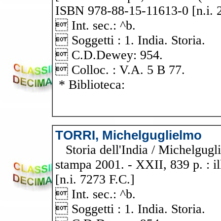
ISBN 978-88-15-11613-0 [n.i. 
 Int. sec.: ^b.
 Soggetti : 1. India. Storia.
 C.D.Dewey: 954.
 Colloc. : V.A. 5 B 77.
* Biblioteca:
TORRI, Michelguglielmo
Storia dell'India / Michelgugli
stampa 2001. - XXII, 839 p. : ill.
[n.i. 7273 F.C.]
 Int. sec.: ^b.
 Soggetti : 1. India. Storia.