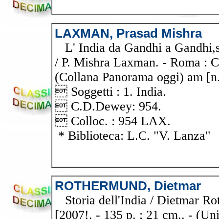
LAXMAN, Prasad Mishra
L' India da Gandhi a Gandhi,stor
/ P. Mishra Laxman. - Roma : Ci
(Collana Panorama oggi) am [n.
 Soggetti : 1. India.
 C.D.Dewey: 954.
 Colloc. : 954 LAX.
* Biblioteca: L.C. "V. Lanza"
ROTHERMUND, Dietmar
Storia dell'India / Dietmar Ro
[2007!. - 135 p. ; 21 cm.. - (Un