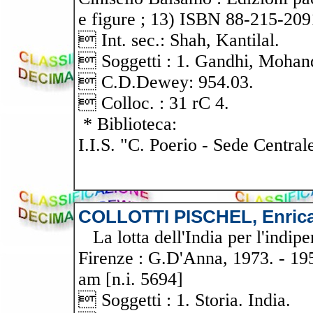
e figure ; 13) ISBN 88-215-2091
 Int. sec.: Shah, Kantilal.
 Soggetti : 1. Gandhi, Moha
 C.D.Dewey: 954.03.
 Colloc. : 31 rC 4.
* Biblioteca:
I.I.S. "C. Poerio - Sede Central
COLLOTTI PISCHEL, Enric
La lotta dell'India per l'indipe
Firenze : G.D'Anna, 1973. - 195
am [n.i. 5694]
 Soggetti : 1. Storia. India.