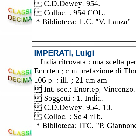
 C.D.Dewey: 954.
 Colloc. : 954 COL.
* Biblioteca: L.C. "V. Lanza"
IMPERATI, Luigi
India ritrovata : una scelta pe
Enortep ; con prefazione di Tho
106 p. : ill. ; 21 cm am
 Int. sec.: Enortep, Vincenzo
 Soggetti : 1. India.
 C.D.Dewey: 954. 18.
 Colloc. : Sc 4-r1b.
* Biblioteca: ITC. "P. Giannon