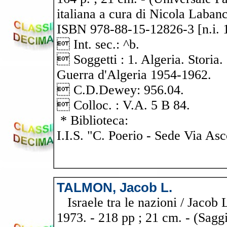
italiana a cura di Nicola Labanc
ISBN 978-88-15-12826-3 [n.i. 
 Int. sec.: ^b.
 Soggetti : 1. Algeria. Storia. 
Guerra d'Algeria 1954-1962.
 C.D.Dewey: 956.04.
 Colloc. : V.A. 5 B 84.
* Biblioteca:
I.I.S. "C. Poerio - Sede Via Asc
TALMON, Jacob L.
Israele tra le nazioni / Jacob 
1973. - 218 pp ; 21 cm. - (Sagg