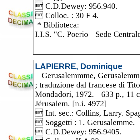
 C.D.Dewey: 956.940.
 Colloc. : 30 F 4.
* Biblioteca:
I.I.S. "C. Poerio - Sede Central
LAPIERRE, Dominique
Gerusalemmme, Gerusalemme! /
; traduzione dal francese di Tit
Mondadori, 1972. - 633 p., 11 c.
Jérusalem. [n.i. 4972]
 Int. sec.: Collins, Larry. Spa
 Soggetti : 1. Gerusalemme.
 C.D.Dewey: 956.9405.