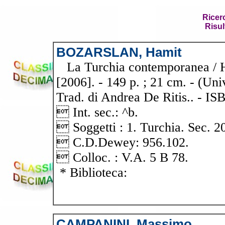
Ricer
Risul
BOZARSLAN, Hamit
La Turchia contemporanea / Ha
[2006]. - 149 p. ; 21 cm. - (Un
Trad. di Andrea De Ritis.. - IS
 Int. sec.: ^b.
 Soggetti : 1. Turchia. Sec. 20
 C.D.Dewey: 956.102.
 Colloc. : V.A. 5 B 78.
* Biblioteca:
CAMPANINI, Massimo