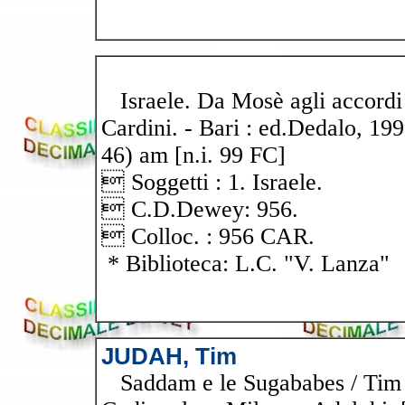
Israele. Da Mosè agli accordi 
Cardini. - Bari : ed.Dedalo, 1999
46) am [n.i. 99 FC]
 Soggetti : 1. Israele.
 C.D.Dewey: 956.
 Colloc. : 956 CAR.
* Biblioteca: L.C. "V. Lanza"
JUDAH, Tim
Saddam e le Sugababes / Tim J