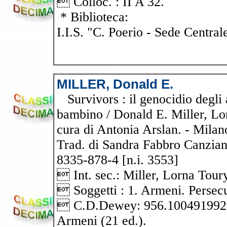
 Colloc. : II A 32.
* Biblioteca:
I.I.S. "C. Poerio - Sede Central
MILLER, Donald E.
Survivors : il genocidio degli 
bambino / Donald E. Miller, Lor
cura di Antonia Arslan. - Milano
Trad. di Sandra Fabbro Canzian,
8335-878-4 [n.i. 3553]
 Int. sec.: Miller, Lorna Tour
 Soggetti : 1. Armeni. Persec
 C.D.Dewey: 956.10049199
Armeni (21 ed.).