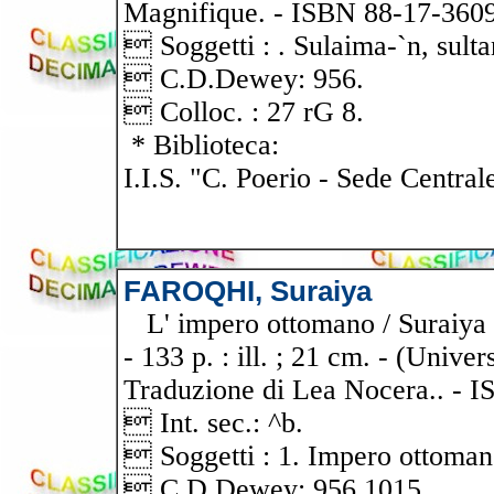
Magnifique. - ISBN 88-17-36093
 Soggetti : . Sulaima-`n, sulta
 C.D.Dewey: 956.
 Colloc. : 27 rG 8.
* Biblioteca:
I.I.S. "C. Poerio - Sede Central
FAROQHI, Suraiya
L' impero ottomano / Suraiya F
- 133 p. : ill. ; 21 cm. - (Unive
Traduzione di Lea Nocera.. - I
 Int. sec.: ^b.
 Soggetti : 1. Impero ottoman
 C.D.Dewey: 956.1015.