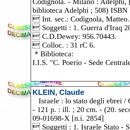
Codignola. - Milano : Adelphi, [
biblioteca Adelphi ; 508) ISBN
 Int. sec.: Codignola, Matteo.
 Soggetti : 1. Guerra d'Iraq 2
 C.D.Dewey: 956.70443.
 Colloc. : 31 rC 6.
* Biblioteca:
I.I.S. "C. Poerio - Sede Central
KLEIN, Claude
Israele : lo stato degli ebrei /
- 121 p. : ill. ; 20 cm. - (20. s
09-01698-X [n.i. 2854]
 Soggetti : 1. Israele Stato - S