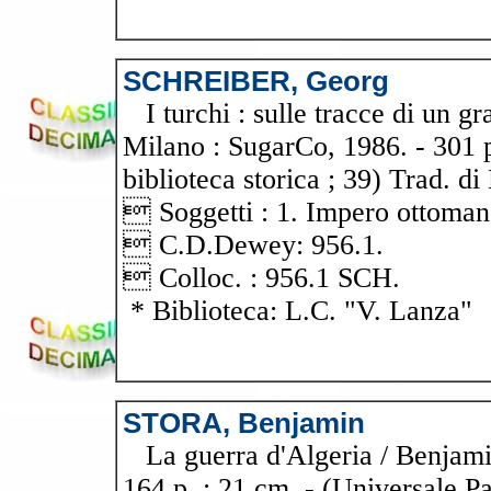
SCHREIBER, Georg
I turchi : sulle tracce di un g
Milano : SugarCo, 1986. - 301 p.,
biblioteca storica ; 39) Trad. di
 Soggetti : 1. Impero ottomano
 C.D.Dewey: 956.1.
 Colloc. : 956.1 SCH.
* Biblioteca: L.C. "V. Lanza"
STORA, Benjamin
La guerra d'Algeria / Benjamin 
164 p. ; 21 cm. - (Universale P