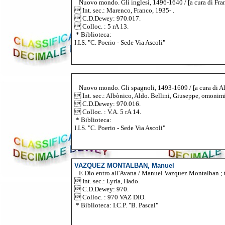
Nuovo mondo. Gli inglesi, 1496-1640 / [a cura di Franco 
 Int. sec.: Marenco, Franco, 1935- .
 C.D.Dewey: 970.017.
 Colloc. : 5 rA 13.
* Biblioteca:
I.I.S. "C. Poerio - Sede Via Ascoli"
Nuovo mondo. Gli spagnoli, 1493-1609 / [a cura di Aldo 
 Int. sec.: Albònico, Aldo. Bellini, Giuseppe, omonimi
 C.D.Dewey: 970.016.
 Colloc. : V.A. 5 rA 14.
* Biblioteca:
I.I.S. "C. Poerio - Sede Via Ascoli"
VAZQUEZ MONTALBAN, Manuel
E Dio entro all'Avana / Manuel Vazquez Montalban ; trad
 Int. sec.: Lyria, Hado.
 C.D.Dewey: 970.
 Colloc. : 970 VAZ DIO.
* Biblioteca: I.C.P. "B. Pascal"