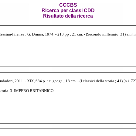
CCCBS
Ricerca per classi CDD
Risultato della ricerca
essina-Firenze : G. D'anna, 1974. - 213 pp ; 21 cm. - (Secondo millennio. 31) am [n
dori, 2011. - XIX, 684 p. : c. geogr. ; 18 cm. - (I classici della storia ; 41) [n.i. 72
o. Storia. 3. IMPERO BRITANNICO.