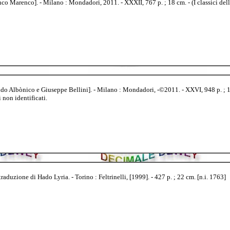
Marenco]. - Milano : Mondadori, 2011. - XXXII, 767 p. ; 18 cm. - (I classici della s
Albònico e Giuseppe Bellini]. - Milano : Mondadori, -©2011. - XXVI, 948 p. ; 18 cm..
 non identificati.
uzione di Hado Lyria. - Torino : Feltrinelli, [1999]. - 427 p. ; 22 cm. [n.i. 1763]