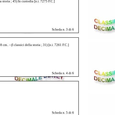
toria ; 45) In custodia [n.i. 7275 F.C.]
Scheda n. 3 di 6
 - (I classici della storia ; 31) [n.i. 7261 F.C.]
Scheda n. 4 di 6
Scheda n. 5 di 6