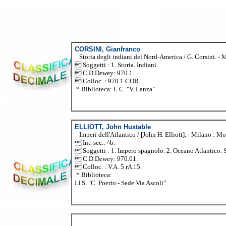
CORSINI, Gianfranco
Storia degli indiani del Nord-America / G. Corsini. - M
 Soggetti : 1. Storia. Indiani.
 C.D.Dewey: 970.1.
 Colloc. : 970.1 COR.
* Biblioteca: L.C. "V. Lanza"
ELLIOTT, John Huxtable
Imperi dell'Atlantico / [John H. Elliott]. - Milano : Monda
 Int. sec.: ^b.
 Soggetti : 1. Impero spagnolo. 2. Oceano Atlantic
 C.D.Dewey: 970.01.
 Colloc. : V.A. 5 rA 15.
* Biblioteca:
I.I.S. "C. Poerio - Sede Via Ascoli"